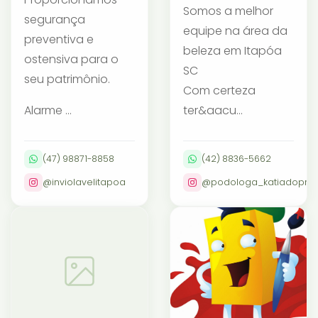
Somos a melhor
segurança
equipe na área da
preventiva e
beleza em Itapóa
ostensiva para o
SC
seu patrimônio.
Com certeza
Alarme ...
ter&aacu...
(47) 98871-8858
(42) 8836-5662
@inviolavelitapoa
@podologa_katiadopra