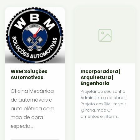
WBM Soluções
Incorporadora |
Automotivas
Arquitetura |
Engenharia
Oficina Mecânica
Projetando seu sonho
Administra o de obras;
de automóveis e
Projeto em BIM; Im veis
auto elétrica com
@lfaria.imob Or
mão de obra
amentos e inform...
especia...