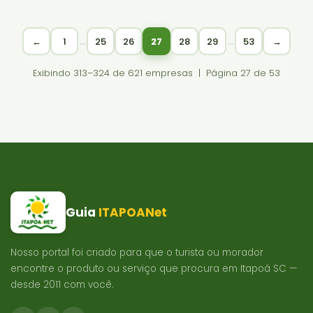
…
…
←
1
25
26
27
28
29
53
→
Exibindo 313–324 de 621 empresas | Página 27 de 53
Guia
ITAPOANet
Nosso portal foi criado para que o turista ou morador
encontre o produto ou serviço que procura em Itapoá SC —
desde 2011 com você.