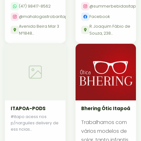
(47) 98417-8562
@summerbebidasitapo
@mahalogastrobaritapoa
Facebook
Avenida Beira Mar 3
R. Joaquim Fábio de
Nº1848...
Souza, 238...
ITAPOA-PODS
Bhering Ótic Itapoá
#itapo acess rios
Trabalhamos com
p/narguiles delivery de
ess ncias...
vários modelos de
solar, tanto infantis