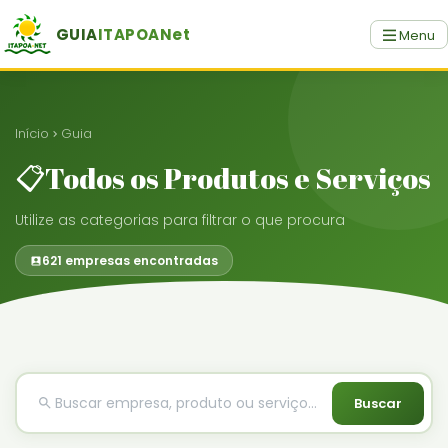
GUIA
ITAPOANet
Menu
Início
Guia
📋Todos os Produtos e Serviços
Utilize as categorias para filtrar o que procura
621 empresas encontradas
Buscar