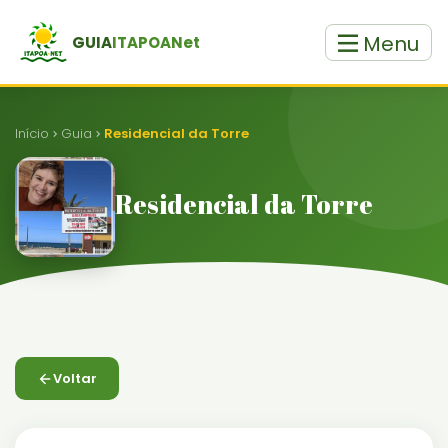
Menu
GUIA
ITAPOANet
Início
Guia
Residencial da Torre
Residencial da Torre
Voltar