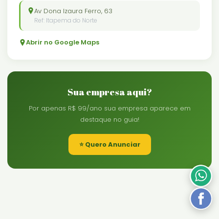
Av Dona Izaura Ferro, 63
Ref: Itapema do Norte
Abrir no Google Maps
Sua empresa aqui?
Por apenas R$ 99/ano sua empresa aparece em
destaque no guia!
⭐ Quero Anunciar