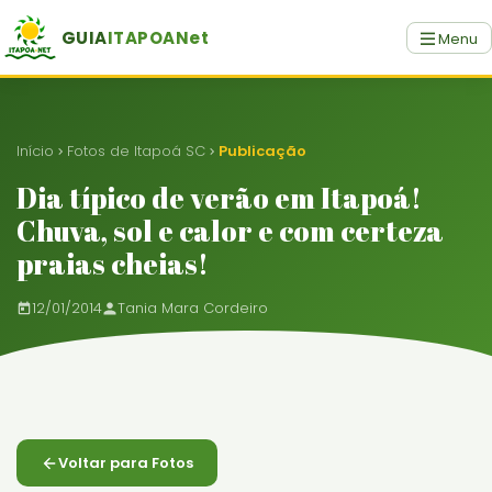
GUIA
ITAPOANet
Menu
Início
Fotos de Itapoá SC
Publicação
Dia típico de verão em Itapoá!
Chuva, sol e calor e com certeza
praias cheias!
12/01/2014
Tania Mara Cordeiro
Voltar para Fotos