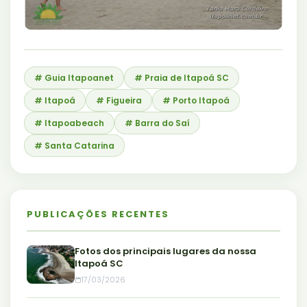
# Guia Itapoanet
# Praia de Itapoá SC
# Itapoá
# Figueira
# Porto Itapoá
# Itapoabeach
# Barra do Saí
# Santa Catarina
PUBLICAÇÕES RECENTES
Fotos dos principais lugares da nossa
Itapoá SC
17/03/2026