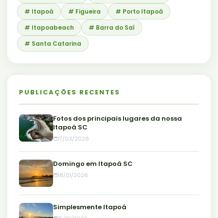
# Itapoá
# Figueira
# Porto Itapoá
# Itapoabeach
# Barra do Saí
# Santa Catarina
PUBLICAÇÕES RECENTES
Fotos dos principais lugares da nossa
Itapoá SC
17/03/2026
Domingo em Itapoá SC
18/01/2026
Simplesmente Itapoá