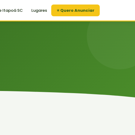
e Itapoá SC
Lugares
⭐ Quero Anunciar