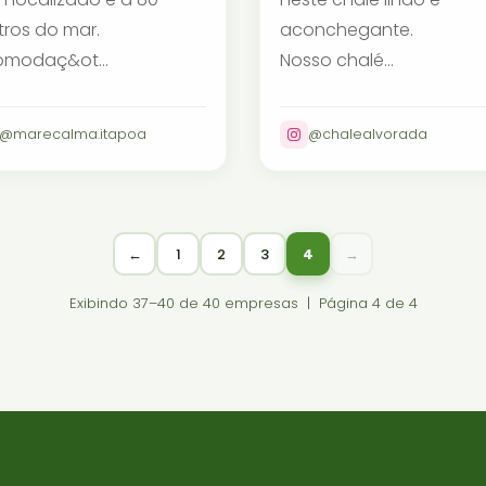
ros do mar.
aconchegante.
omodaç&ot...
Nosso chalé...
@marecalma.itapoa
@chalealvorada
←
1
2
3
4
→
Exibindo 37–40 de 40 empresas | Página 4 de 4