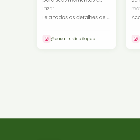
lazer.
met
Leia todos os detalhes de ...
Ac
@casa_rustica.itapoa