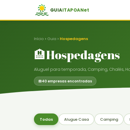
GUIA
ITAPOANet
Início
Guia
Hospedagens
🏨Hospedagens
Aluguel para temporada, Camping, Chalés, Hot
40 empresas encontradas
Todas
Alugue Casa
Camping