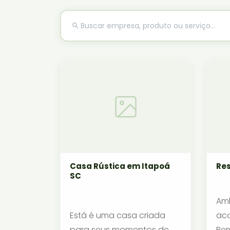
Casa Rústica em Itapoá
Res
SC
Amb
Está é uma casa criada
aco
para seus momentos de
Bem