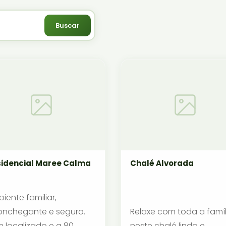
Buscar
idencial Maree Calma
Chalé Alvorada
iente familiar,
nchegante e seguro.
Relaxe com toda a famíl
 localizado e a 80
neste chalé lindo e