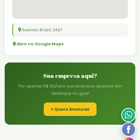
Avenida Brasil, 2497
Abrir no Google Maps
Sua empresa aqui?
Por apenas R$ 99/ano sua empresa aparece em
destaque no guia!
⭐ Quero Anunciar