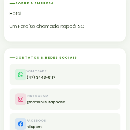
SOBRE A EMPRESA
Hotel
Um Paraíso chamado Itapoá-SC
CONTATOS & REDES SOCIAIS
WHATSAPP
(47) 3443-6117
INSTAGRAM
@hotelnils.itapoasc
FACEBOOK
nilspcm