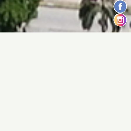
Portal ItapoaNet
Fotos & Notícias
Um dos maiores
Milhares de fotos e
portais de produtos
notícias o ano todo