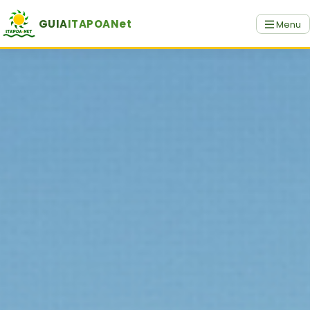
GUIA
ITAPOANet
Menu